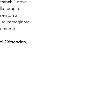
“franchi”
 dove 
la terapia
mento su 
unque immaginare 
ntemente 
 di Crittenden
, 