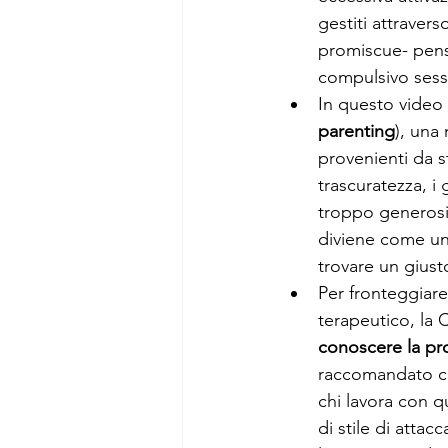
gestiti attraver
promiscue- pens
compulsivo sessu
In questo video 
parenting
), una
provenienti da s
trascuratezza, i 
troppo generosi 
diviene come un
trovare un giust
Per fronteggiar
terapeutico, la 
conoscere la pro
raccomandato ch
chi lavora con q
di stile di atta