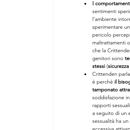
I comportamenti 
sentimenti speri
l’ambiente intor
sperimentare un 
pericolo percepi
maltrattamenti o
che la Crittende
genitori sono 
te
stessi
 (
sicurezza
Crittenden parla
è perchè 
il biso
tamponato attra
soddisfazione in
rapporti sessual
a seguito di un 
sessualità ha un 
eccessiva attiva