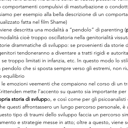
so comportamenti compulsivi di masturbazione o condotte
iamo per esempio alla bella descrizione di un comport
alizzato fatta nel film Shame)
viene descritta una modalità a “pendolo” di parenting (
 modalità cioè troppo oscillatoria nella genitorialità viss
torie drammatiche di sviluppo: se provenienti da storie
genitori tendoneranno a diventare a tratti rigidi e autorita
se troppo limitati in infanzia, etc. In questo modo lo stil
 pendolo che si sposta sempre verso gli estremi, non ri
o equilibrio
e le emozioni veementi che compaiono nel corso di un t
Crittenden mette l’accento su quanto sia importante per i
pria storia di svilupp
o, e così come per gli psicoanalisti
e questi affrontassero un lungo percorso personale, è 
uesto tipo di traumi dello sviluppo faccia un percorso sim
ccamento e strategie messe in atto; oltre a questo, viene s