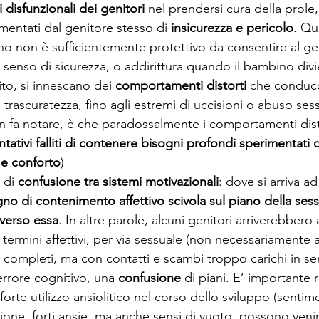
disfunzionali dei genitori
 nel prendersi cura della prole
mentati dal genitore stesso di 
insicurezza e pericolo
. Qu
no non è sufficientemente protettivo da consentire al gen
senso di sicurezza, o addirittura quando il bambino divi
to, si innescano dei 
comportamenti distorti
 che conduco
 trascuratezza, fino agli estremi di uccisioni o abuso ses
n fa notare, è che paradossalmente i comportamenti dist
ntativi falliti di contenere bisogni profondi sperimentati d
 e conforto
)
 di 
confusione tra sistemi motivazionali
: dove si arriva ad
gno di contenimento affettivo scivola sul piano della sess
verso essa
. In altre parole, alcuni genitori arriverebbero a
 termini affettivi, per via sessuale (non necessariamente a
i completi, ma con contatti e scambi troppo carichi in se
errore cognitivo, una 
confusione
 di piani. E’ importante 
forte utilizzo ansiolitico nel corso dello sviluppo (sentime
zione, forti ansie, ma anche sensi di vuoto, possono ven