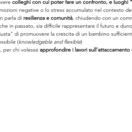
avere 
colleghi con cui poter fare un confronto, e luoghi 
mozioni negative o lo stress accumulato nel contesto del
n parla di 
resilienza e comunità
, chiudendo con un com
che in passato, sia difficile rappresentare il futuro e d
iusta” di promuovere la crescita di un bambino sufficie
ssibile (
knowledgeble and flexible
)
o, per chi volesse 
approfondire i lavori sull’attaccamento