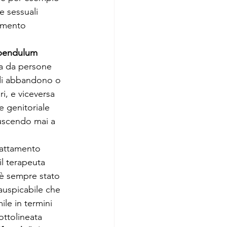
 sessuali 
amento 
pendulum 
uta da persone 
 di abbandono o 
ri, e viceversa 
e genitoriale 
uscendo mai a 
rattamento 
l terapeuta 
 è sempre stato 
auspicabile che 
ile in termini 
ottolineata 