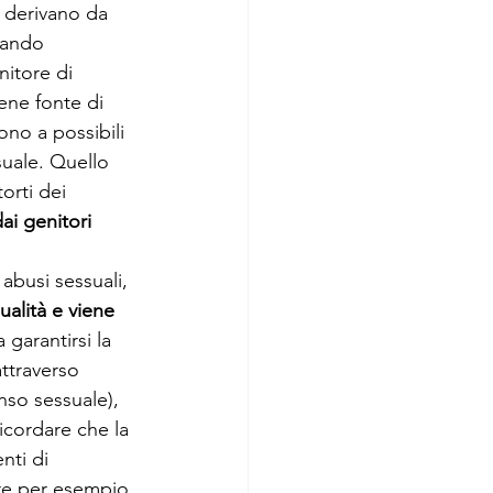
, derivano da 
ando 
itore di 
ene fonte di 
no a possibili 
suale. Quello 
orti dei 
ai genitori 
 abusi sessuali, 
ualità e viene 
 garantirsi la 
ttraverso 
nso sessuale), 
ricordare che la 
nti di 
ire per esempio 